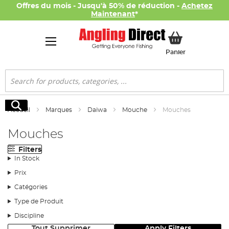
Offres du mois - Jusqu'à 50% de réduction -
Achetez
Maintenant
*
Mon panier
Panier
Rechercher
Rechercher
Accueil
Marques
Daiwa
Mouche
Mouches
Mouches
Filters
In Stock
Prix
Catégories
Type de Produit
Discipline
Tout Supprimer
Apply Filters