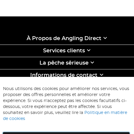
À Propos de Angling Direct
Services clients
La pêche sêrieuse
Informations de contact
ABONNEZ-VOUS & ECONOMISEZ
Nous utilisons des cookies pour améliorer nos services, vous
Inscription
proposer des offres personnelles et améliorer votre
à
expérience. Si vous n'acceptez pas les cookies facultatifs ci-
notre
Inscription
dessous, votre expérience peut être affectée. Si vous
lettre
souhaitez en savoir plus, veuillez lire la
Politique en matière
d’information
de cookies
: