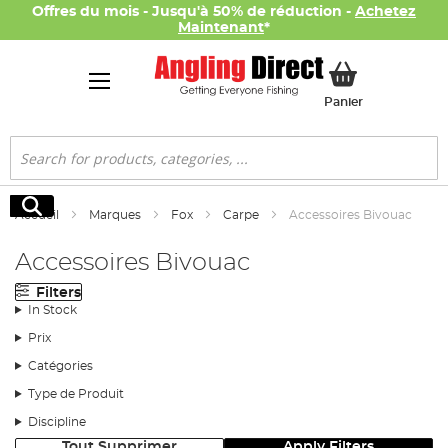
Offres du mois - Jusqu'à 50% de réduction -
Achetez
Maintenant
*
Mon panier
Panier
Rechercher
Rechercher
Accueil
Marques
Fox
Carpe
Accessoires Bivouac
Accessoires Bivouac
Filters
In Stock
Prix
Catégories
Type de Produit
Discipline
Tout Supprimer
Apply Filters