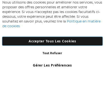
ABONNEZ-VOUS & ECONOMISEZ
Nous utilisons des cookies pour améliorer nos services, vous
Inscription
proposer des offres personnelles et améliorer votre
à
expérience. Si vous n'acceptez pas les cookies facultatifs ci-
notre
Inscription
dessous, votre expérience peut être affectée. Si vous
lettre
souhaitez en savoir plus, veuillez lire la
Politique en matière
d’information
de cookies
:
Accepter Tous Les Cookies
Tout Refuser
Copyright 1997 - 2026
AD NL B.V
. Tous droits réservés.
AD NL B.V Dirk Hartogweg 14 DC1 Unit 5 5928LV Venlo, Company
Gérer Les Préférences
Number: 863029607
*Des exclusions s'appliquent. Sous réserve d'erreurs et d'omissions.