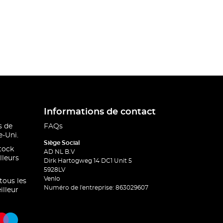
Informations de contact
s de
FAQs
-Uni.
Siège Social
stock
AD NL B.V
lleurs
Dirk Hartogweg 14 DC1 Unit 5
5928LV
Venlo
 tous les
Numéro de l'entreprise: 863029607
illeur