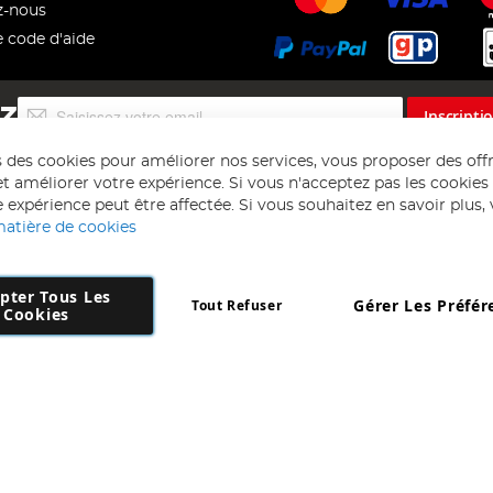
z-nous
e code d'aide
Inscription
EZ
Inscripti
à
notre
s des cookies pour améliorer nos services, vous proposer des off
lettre
t améliorer votre expérience. Si vous n'acceptez pas les cookies f
d’information
 expérience peut être affectée. Si vous souhaitez en savoir plus, ve
:
matière de cookies
pter Tous Les
Gérer Les Préfér
Tout Refuser
Copyright 1997 - 2026
AD NL B.V
. Tous droits réservés.
Cookies
 B.V Dirk Hartogweg 14 DC1 Unit 5 5928LV Venlo, Company Number: 863
*Des exclusions s'appliquent. Sous réserve d'erreurs et d'omissions.