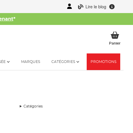
Lire le blog
enant
*
her
Mon p
Panier
SÉE
MARQUES
CATÉGORIES
PROMOTIONS
Catégories