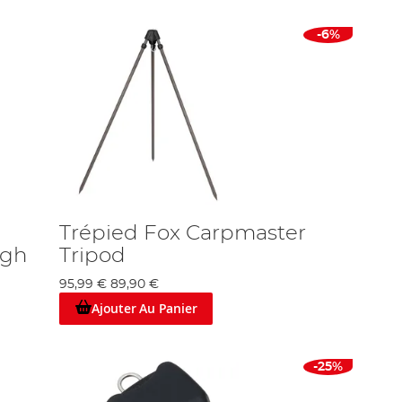
-6%
Trépied Fox Carpmaster
igh
Tripod
95,99 €
89,90 €
Ajouter Au Panier
-25%