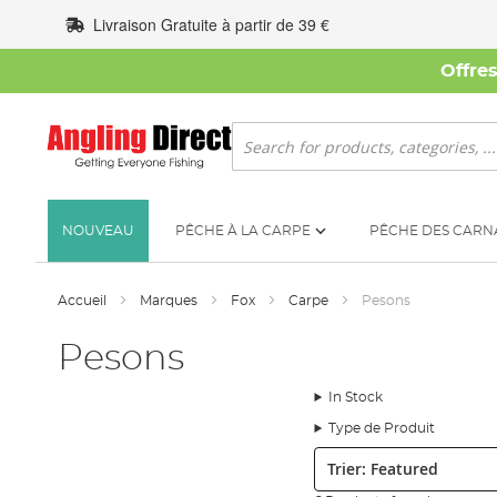
Allez
Livraison Gratuite à partir de 39 €
au
contenu
Offre
Rechercher
NOUVEAU
PÊCHE À LA CARPE
PÊCHE DES CARN
Accueil
Marques
Fox
Carpe
Pesons
Pesons
In Stock
Type de Produit
Trier: