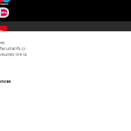
on
res
acultatifs ci-
uillez lire la
ences
029607