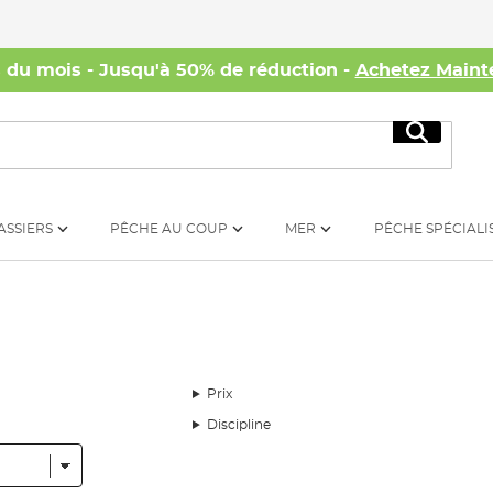
s du mois - Jusqu'à 50% de réduction -
Achetez Maint
Recherc
ASSIERS
PÊCHE AU COUP
MER
PÊCHE SPÉCIALI
Prix
Discipline