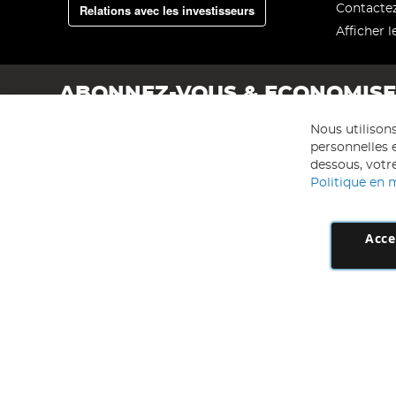
Relations avec les investisseurs
Contacte
Afficher l
ABONNEZ-VOUS & ECONOMIS
Nous utilison
personnelles e
dessous, votre
Politique en 
Acce
AD NL