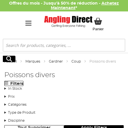
Offres du mois - Jusqu'à 50% de réduction -
Achetez
Maintenant
*
Mon panier
Panier
Rechercher
Rechercher
Accueil
Marques
Gardner
Coup
Poissons divers
Poissons divers
Filters
In Stock
Prix
Catégories
Type de Produit
Discipline
Tout Supprimer
Apply Filters