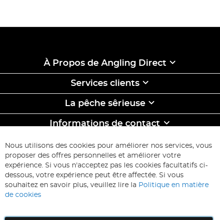
À Propos de Angling Direct
Services clients
La pêche sêrieuse
Informations de contact
ABONNEZ-VOUS & ECONOMISEZ
Nous utilisons des cookies pour améliorer nos services, vous
Inscription
proposer des offres personnelles et améliorer votre
à
expérience. Si vous n'acceptez pas les cookies facultatifs ci-
notre
Inscription
dessous, votre expérience peut être affectée. Si vous
lettre
souhaitez en savoir plus, veuillez lire la
Politique en matière
d’information
de cookies
: