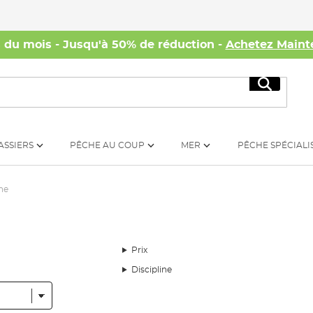
s du mois - Jusqu'à 50% de réduction -
Achetez Maint
Recherc
ASSIERS
PÊCHE AU COUP
MER
PÊCHE SPÉCIALI
ne
Prix
Discipline