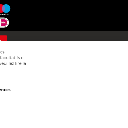
on
res
acultatifs ci-
uillez lire la
ences
029607