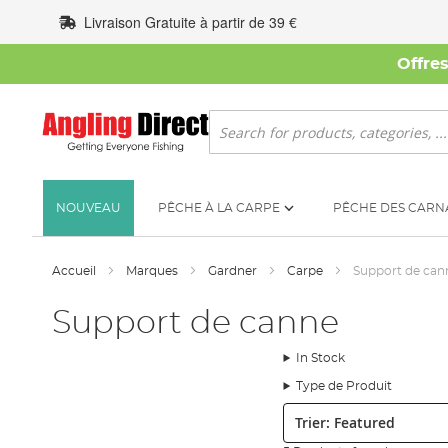
Allez
Livraison Gratuite à partir de 39 €
au
contenu
Offre
Rechercher
NOUVEAU
PÊCHE À LA CARPE
PÊCHE DES CARN
Accueil
Marques
Gardner
Carpe
Support de can
Support de canne
In Stock
Type de Produit
Trier: