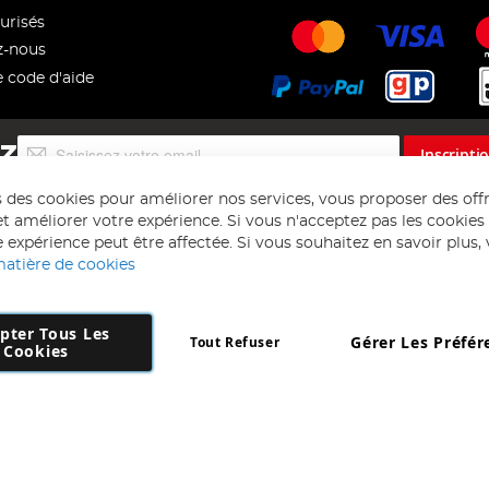
urisés
z-nous
e code d'aide
Inscription
EZ
Inscripti
à
notre
s des cookies pour améliorer nos services, vous proposer des off
lettre
t améliorer votre expérience. Si vous n'acceptez pas les cookies f
d’information
 expérience peut être affectée. Si vous souhaitez en savoir plus, ve
:
matière de cookies
pter Tous Les
Gérer Les Préfér
Tout Refuser
Copyright 1997 - 2026
AD NL B.V
. Tous droits réservés.
Cookies
 B.V Dirk Hartogweg 14 DC1 Unit 5 5928LV Venlo, Company Number: 863
*Des exclusions s'appliquent. Sous réserve d'erreurs et d'omissions.