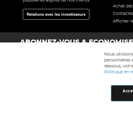
populaires auprès de nos clients.
Achat séc
Relations avec les investisseurs
Contacte
Afficher l
ABONNEZ-VOUS & ECONOMIS
Nous utilison
personnelles e
dessous, votre
Politique en 
Acce
AD NL