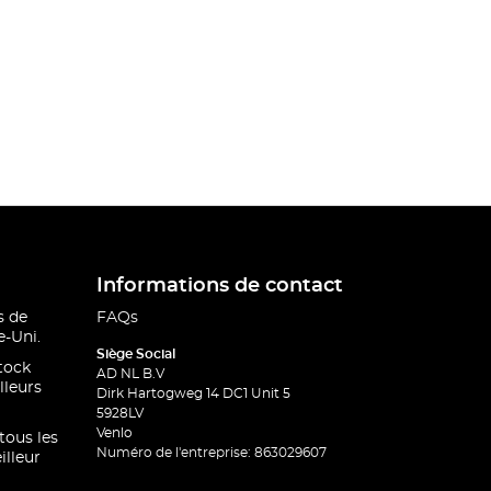
Informations de contact
s de
FAQs
-Uni.
Siège Social
stock
AD NL B.V
lleurs
Dirk Hartogweg 14 DC1 Unit 5
5928LV
Venlo
 tous les
Numéro de l'entreprise: 863029607
illeur