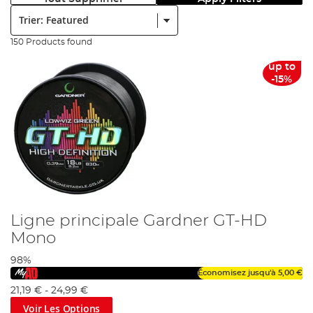
Trier:
150 Products found
up to
-15%
Ligne principale Gardner GT-HD
Mono
98%
Économisez jusqu'à
5,00 €
21,19 €
-
24,99 €
Voir Les Options