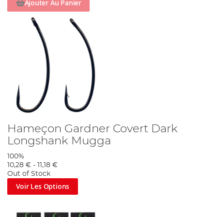
Ajouter Au Panier
Hameçon Gardner Covert Dark
Longshank Mugga
100%
10,28 €
-
11,18 €
Out of Stock
Voir Les Options