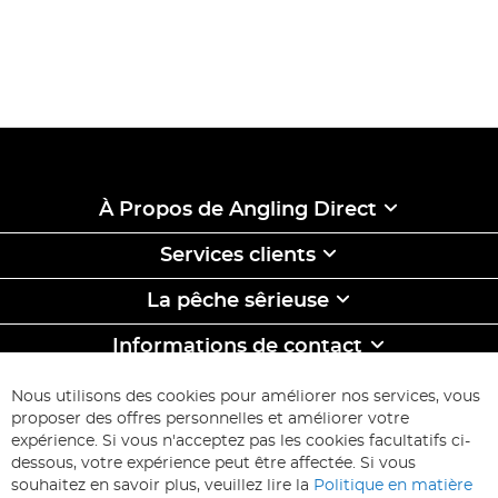
À Propos de Angling Direct
Services clients
La pêche sêrieuse
Informations de contact
ABONNEZ-VOUS & ECONOMISEZ
Nous utilisons des cookies pour améliorer nos services, vous
Inscription
proposer des offres personnelles et améliorer votre
à
expérience. Si vous n'acceptez pas les cookies facultatifs ci-
notre
Inscription
dessous, votre expérience peut être affectée. Si vous
lettre
souhaitez en savoir plus, veuillez lire la
Politique en matière
d’information