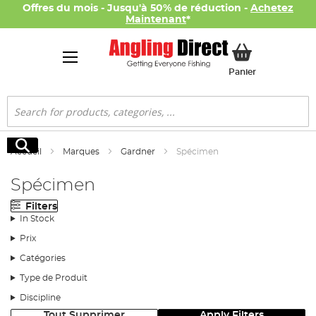
Offres du mois - Jusqu'à 50% de réduction -
Achetez
Maintenant
*
Mon panier
Panier
Rechercher
Rechercher
Accueil
Marques
Gardner
Spécimen
Spécimen
Filters
In Stock
Prix
Catégories
Type de Produit
Discipline
Tout Supprimer
Apply Filters