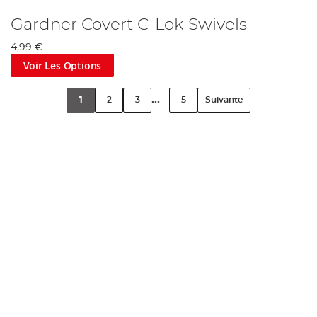
Gardner Covert C-Lok Swivels
4,99 €
Voir Les Options
...
1
2
3
5
Suivante