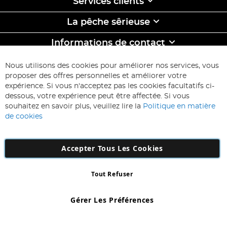
Services clients
La pêche sêrieuse
Informations de contact
ABONNEZ-VOUS & ECONOMISEZ
Nous utilisons des cookies pour améliorer nos services, vous
Inscription
proposer des offres personnelles et améliorer votre
à
expérience. Si vous n'acceptez pas les cookies facultatifs ci-
notre
Inscription
dessous, votre expérience peut être affectée. Si vous
lettre
souhaitez en savoir plus, veuillez lire la
Politique en matière
d’information
de cookies
:
Accepter Tous Les Cookies
Tout Refuser
Copyright 1997 - 2026
AD NL B.V
. Tous droits réservés.
AD NL B.V Dirk Hartogweg 14 DC1 Unit 5 5928LV Venlo, Company
Gérer Les Préférences
Number: 863029607
*Des exclusions s'appliquent. Sous réserve d'erreurs et d'omissions.