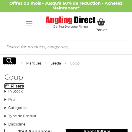
Offres du mois - Jusqu'à 50% de réduction -
Achetez
Maintenant
*
Mon panier
Panier
Rechercher
Rechercher
Accueil
Marques
Leeda
Coup
Coup
Filters
In Stock
Prix
Catégories
Type de Produit
Discipline
Tout Supprimer
Apply Filters