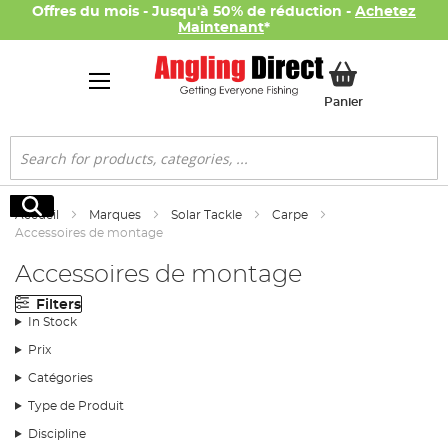
Offres du mois - Jusqu'à 50% de réduction -
Achetez
Maintenant
*
Mon panier
Panier
Rechercher
Rechercher
Accueil
Marques
Solar Tackle
Carpe
Accessoires de montage
Accessoires de montage
Filters
In Stock
Prix
Catégories
Type de Produit
Discipline