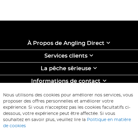
À Propos de Angling Direct
Services clients
La pêche sêrieuse
Informations de contact
ABONNEZ-VOUS & ECONOMISEZ
Nous utilisons des cookies pour améliorer nos services, vous
Inscription
proposer des offres personnelles et améliorer votre
à
expérience. Si vous n'acceptez pas les cookies facultatifs ci-
notre
Inscription
dessous, votre expérience peut être affectée. Si vous
lettre
souhaitez en savoir plus, veuillez lire la
Politique en matière
d’information
de cookies
: