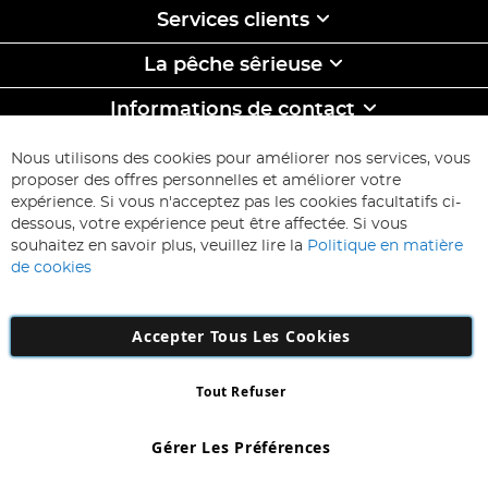
Services clients
La pêche sêrieuse
Informations de contact
ABONNEZ-VOUS & ECONOMISEZ
Nous utilisons des cookies pour améliorer nos services, vous
Inscription
proposer des offres personnelles et améliorer votre
à
expérience. Si vous n'acceptez pas les cookies facultatifs ci-
notre
Inscription
dessous, votre expérience peut être affectée. Si vous
lettre
souhaitez en savoir plus, veuillez lire la
Politique en matière
d’information
de cookies
:
Accepter Tous Les Cookies
Tout Refuser
Copyright 1997 - 2026
AD NL B.V
. Tous droits réservés.
AD NL B.V Dirk Hartogweg 14 DC1 Unit 5 5928LV Venlo, Company
Gérer Les Préférences
Number: 863029607
*Des exclusions s'appliquent. Sous réserve d'erreurs et d'omissions.