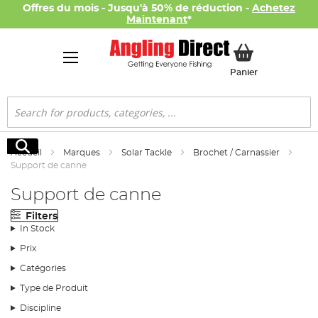
Offres du mois - Jusqu'à 50% de réduction -
Achetez
Maintenant
*
Mon panier
Panier
Rechercher
Rechercher
Accueil
Marques
Solar Tackle
Brochet / Carnassier
Support de canne
Support de canne
Filters
In Stock
Prix
Catégories
Type de Produit
Discipline