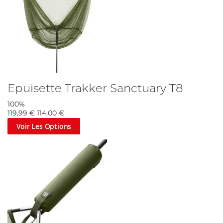
Epuisette Trakker Sanctuary T8
100%
119,99 €
114,00 €
Voir Les Options