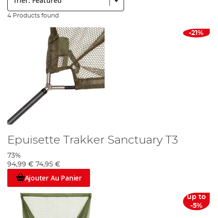
4 Products found
-21%
Epuisette Trakker Sanctuary T3
73%
94,99 €
74,95 €
Ajouter Au Panier
up to
-5%