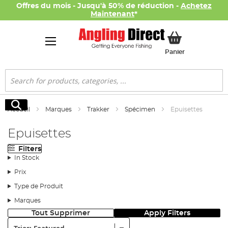
Offres du mois - Jusqu'à 50% de réduction -
Achetez
Maintenant
*
Mon panier
Panier
Rechercher
Rechercher
Accueil
Marques
Trakker
Spécimen
Epuisettes
Epuisettes
Filters
In Stock
Prix
Type de Produit
Marques
Tout Supprimer
Apply Filters
Trier: