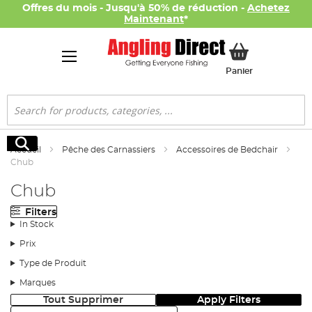
Offres du mois - Jusqu'à 50% de réduction -
Achetez
Maintenant
*
Mon panier
Panier
Rechercher
Rechercher
Accueil
Pêche des Carnassiers
Accessoires de Bedchair
Chub
Chub
Filters
In Stock
Prix
Type de Produit
Marques
Tout Supprimer
Apply Filters
Trier: