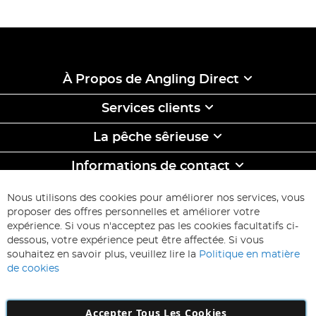
À Propos de Angling Direct
Services clients
La pêche sêrieuse
Informations de contact
ABONNEZ-VOUS & ECONOMISEZ
Nous utilisons des cookies pour améliorer nos services, vous
Inscription
proposer des offres personnelles et améliorer votre
à
expérience. Si vous n'acceptez pas les cookies facultatifs ci-
notre
Inscription
dessous, votre expérience peut être affectée. Si vous
lettre
souhaitez en savoir plus, veuillez lire la
Politique en matière
d’information
de cookies
:
Accepter Tous Les Cookies