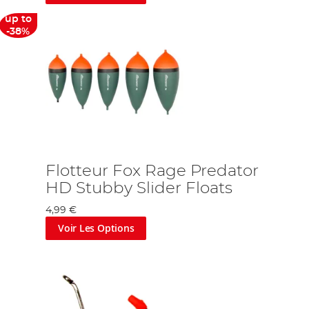
up to
-38%
de ligne
de couler rapidement. C'est essentiel si vous
ciblez
des
de capture. Il existe de nombreuses options de plombs, comme les
fil
principal afin d'éviter que les prédateurs ne
le cassent pas
.
s pouvant sauver vos
plombs
et votre ligne principale. Trop lourd,
faibli par des poissons avec des dents. Les tubes sont essentiels
Flotteur Fox Rage Predator
votre gréement en fonction de vos besoins. Un émerillon permet
HD Stubby Slider Floats
bouger tout le matériel ensemble, car il ne permet pas autant de
4,99 €
pour les pêcheurs aux doigts maladroits, des élastiques pour les
Voir Les Options