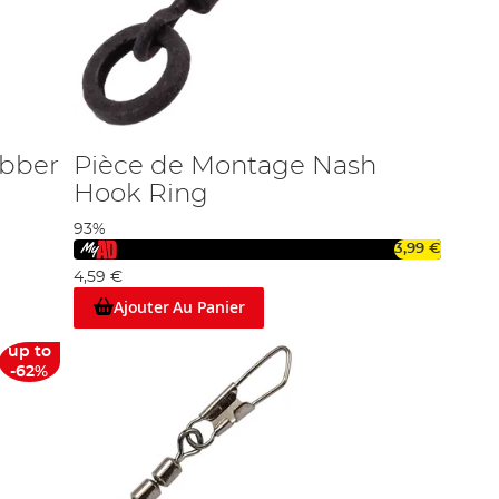
ubber
Pièce de Montage Nash
Hook Ring
93%
3,99 €
4,59 €
Ajouter Au Panier
up to
-62%