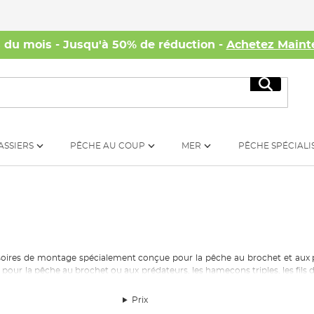
s du mois - Jusqu'à 50% de réduction -
Achetez Maint
Recherc
ASSIERS
PÊCHE AU COUP
MER
PÊCHE SPÉCIALI
soires de montage
spécialement conçu
e
pour la pêche au brochet et aux 
our la pêche au brochet ou aux prédateurs, les hameçons triples, les fils de 
leurres.
Prix
rentes d'appâts et de
bas de lignes
à choisir, ainsi que les dents acérées
des