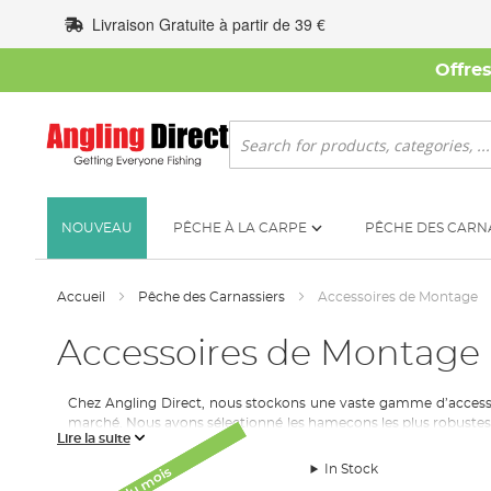
Allez
Livraison Gratuite à partir de 39 €
au
contenu
Offre
Rechercher
NOUVEAU
PÊCHE À LA CARPE
PÊCHE DES CARN
Accueil
Pêche des Carnassiers
Accessoires de Montage
Accessoires de Montage
Chez
Angling
Direct, nous stockons une vaste gamme d
’acces
marché
.
Nous
avons sélectionné les hameçons les plus robustes p
Lire la suite
vos propres
bas de ligne
s pour la pêche aux appâts morts ou aux 
In Stock
Avec la pêche aux prédateurs, il y a tant de présentations diffé