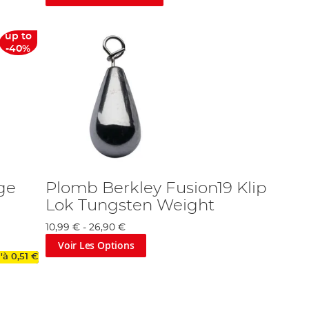
up to
-40%
ge
Plomb Berkley Fusion19 Klip
Lok Tungsten Weight
10,99 €
-
26,90 €
Voir Les Options
u'à
0,51 €