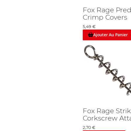
Fox Rage Pre
Crimp Covers
5,49 €
Ajouter Au Panier
Fox Rage Strik
Corkscrew At
2,70 €