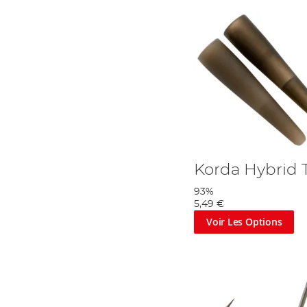
Plombs
L'une des éditions les plus importantes de votre
bas de ligne po
brochets qui se nourrissent sur le fond, car vous avez besoin d
plombs arrière, les plombs à poignée, les plombs à poire d'eau et 
Plombs, tubes, émerillons et
maillons
Les
leaders
attachent votre section de
bas de ligne
au reste 
Les
leaders
sont disponibles en différentes
résistances
.
T
rop lég
le bas de ligne peut vous faire perdre votre ligne principale et 
pour éviter que votre ligne n'endommage le poisson.
Korda Hybrid 
Les émerillons et les maillons vous permettent de créer votre p
le mouvement indépendant d'une section de votre
bas de lign
93%
torsion et de rotation.
5,49 €
Notre gamme comprend également des isotopes, pour la pêche à
Voir Les Options
cannes à pêche et des sertissages.
Angling Direct : Serious about your fishing...