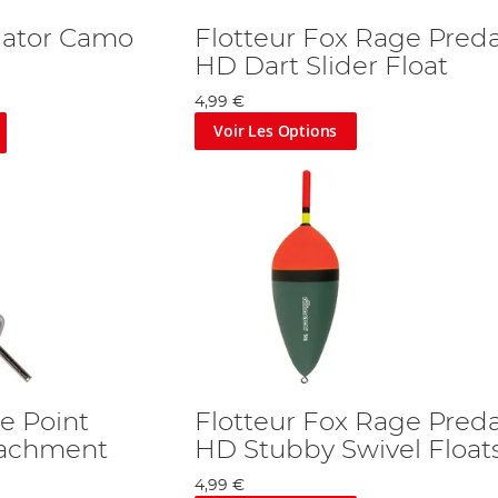
dator Camo
Flotteur Fox Rage Pred
HD Dart Slider Float
4,99 €
Voir Les Options
e Point
Flotteur Fox Rage Pred
tachment
HD Stubby Swivel Float
4,99 €