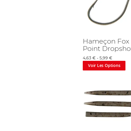
Hameçon Fox 
Point Dropsho
4,63 €
-
5,99 €
Voir Les Options