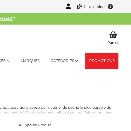
Lire le blog
enant
*
her
Mon p
Panier
SÉE
MARQUES
CATÉGORIES
PROMOTIONS
prédateurs
qui dispose du matériel de pêche le plus durable du
brochet pré-filetés et les appareils qui sont parfaits pour créer
Type de Produit
 poissons
à
eviter
. Le pêcheur de prédateurs moderne
a
besoin