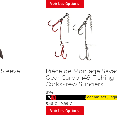
Voir Les Options
 Sleeve
Pièce de Montage Sava
Gear Carbon49 Fishing
Corkskrew Stingers
87%
Économisez jusq
5,46 €
-
9,99 €
Voir Les Options