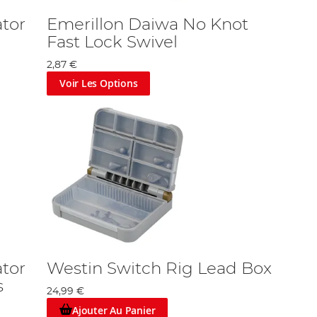
ator
Emerillon Daiwa No Knot
Fast Lock Swivel
2,87 €
Voir Les Options
ator
Westin Switch Rig Lead Box
s
24,99 €
Ajouter Au Panier