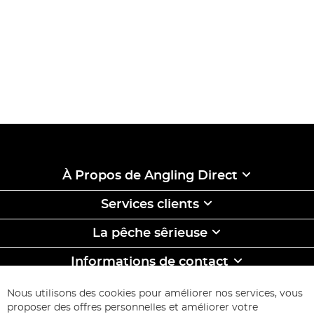
À Propos de Angling Direct
Services clients
La pêche sêrieuse
Informations de contact
ABONNEZ-VOUS & ECONOMISEZ
Nous utilisons des cookies pour améliorer nos services, vous
Inscription
proposer des offres personnelles et améliorer votre