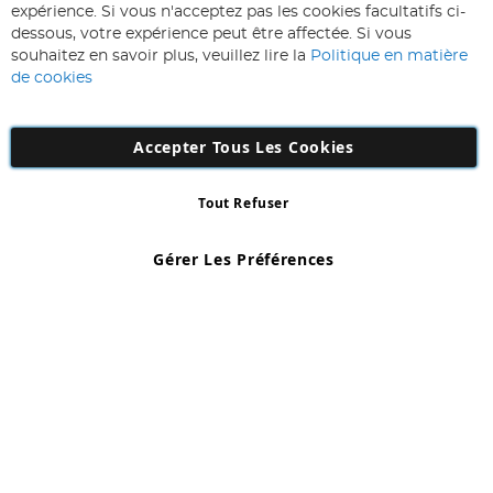
à
expérience. Si vous n'acceptez pas les cookies facultatifs ci-
notre
Inscription
dessous, votre expérience peut être affectée. Si vous
lettre
souhaitez en savoir plus, veuillez lire la
Politique en matière
d’information
de cookies
:
Accepter Tous Les Cookies
Tout Refuser
Copyright 1997 - 2026
AD NL B.V
. Tous droits réservés.
AD NL B.V Dirk Hartogweg 14 DC1 Unit 5 5928LV Venlo, Company
Gérer Les Préférences
Number: 863029607
*Des exclusions s'appliquent. Sous réserve d'erreurs et d'omissions.