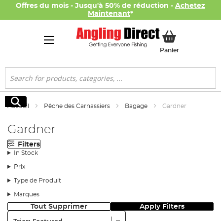
Offres du mois - Jusqu'à 50% de réduction -
Achetez
Maintenant
*
Mon panier
Panier
Rechercher
Rechercher
Accueil
Pêche des Carnassiers
Bagage
Gardner
Gardner
Filters
In Stock
Prix
Type de Produit
Marques
Tout Supprimer
Apply Filters
Trier: