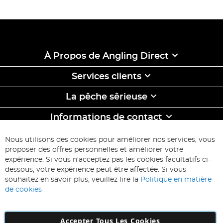
À Propos de Angling Direct
Services clients
La pêche sêrieuse
Informations de contact
ABONNEZ-VOUS & ECONOMISEZ
Nous utilisons des cookies pour améliorer nos services, vous
Inscription
proposer des offres personnelles et améliorer votre
à
expérience. Si vous n'acceptez pas les cookies facultatifs ci-
notre
Inscription
dessous, votre expérience peut être affectée. Si vous
lettre
souhaitez en savoir plus, veuillez lire la
Politique en matière
d’information
de cookies
:
Accepter Tous Les Cookies