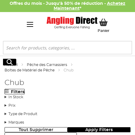
Offres du mois - Jusqu'à 50% de réduction -
Achetez
Maintenant
*
Mon panier
Panier
Rechercher
Rechercher
Accueil
Pêche des Carnassiers
Boîtes de Matériel de Pêche
Chub
Chub
Filters
In Stock
Prix
Type de Produit
Marques
Tout Supprimer
Apply Filters
Trier: