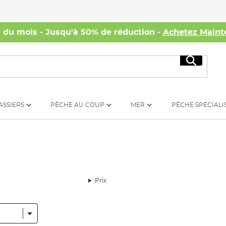
s du mois - Jusqu'à 50% de réduction -
Achetez Maint
Recherc
ASSIERS
PÊCHE AU COUP
MER
PÊCHE SPÉCIALI
Prix