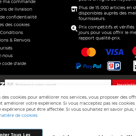
 de ma commande
Plus de 15 000 articles en 
ons de livraison
disponibles auprès des mei
de confidentialité
fournisseurs.
s des cookies
Prix compétitifs et vérifiés
Conditions
jours pour vous offrir le me
rapport qualité-prix.
ions & Renvois
urisés
z-nous
e code d'aide
Inscription
EZ
Inscripti
à
notre
s des cookies pour améliorer nos services, vous proposer des off
lettre
t améliorer votre expérience. Si vous n'acceptez pas les cookies f
d’information
 expérience peut être affectée. Si vous souhaitez en savoir plus, ve
:
matière de cookies
pter Tous Les