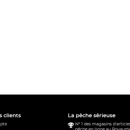
s clients
La pêche sêrieuse
pte
N° 1 des magasins d'article
pêche en ligne au Royaume