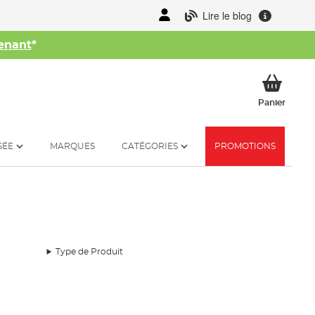
Lire le blog
enant
*
her
Mon p
Panier
SÉE
MARQUES
CATÉGORIES
PROMOTIONS
Type de Produit