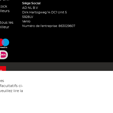
Siège Social
stock
AD NL B.V
lleurs
Dirk Hartogweg 14 DC1 Unit 5
5928LV
Venlo
 tous les
Numéro de l'entreprise: 863029607
illeur
on
res
acultatifs ci-
uillez lire la