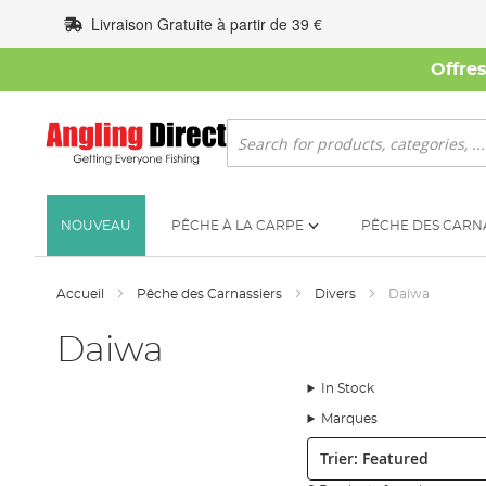
Allez
Livraison Gratuite à partir de 39 €
au
contenu
Offre
Rechercher
NOUVEAU
PÊCHE À LA CARPE
PÊCHE DES CARN
Accueil
Pêche des Carnassiers
Divers
Daiwa
Daiwa
In Stock
Marques
Trier: