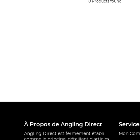
0 Products found
À Propos de Angling Direct
Service
Angling Direct est fermement établi
Mon Com
comme le principal détaillant d'articles