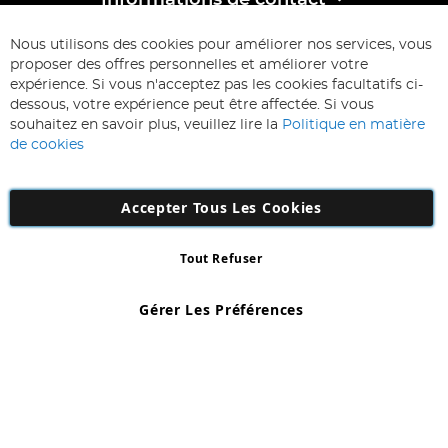
Informations de contact
ABONNEZ-VOUS & ECONOMISEZ
Nous utilisons des cookies pour améliorer nos services, vous
Inscription
proposer des offres personnelles et améliorer votre
à
expérience. Si vous n'acceptez pas les cookies facultatifs ci-
notre
Inscription
dessous, votre expérience peut être affectée. Si vous
lettre
souhaitez en savoir plus, veuillez lire la
Politique en matière
d’information
de cookies
:
Accepter Tous Les Cookies
Tout Refuser
Copyright 1997 - 2026
AD NL B.V
. Tous droits réservés.
AD NL B.V Dirk Hartogweg 14 DC1 Unit 5 5928LV Venlo, Company
Gérer Les Préférences
Number: 863029607
*Des exclusions s'appliquent. Sous réserve d'erreurs et d'omissions.