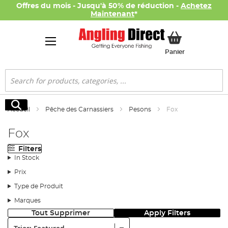
Offres du mois - Jusqu'à 50% de réduction -
Achetez
Maintenant
*
Mon panier
Panier
Rechercher
Rechercher
Accueil
Pêche des Carnassiers
Pesons
Fox
Fox
Filters
In Stock
Prix
Type de Produit
Marques
Tout Supprimer
Apply Filters
Trier: