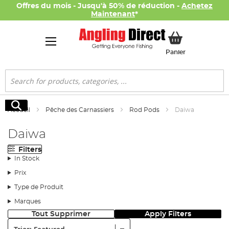
Offres du mois - Jusqu'à 50% de réduction -
Achetez
Maintenant
*
Mon panier
Panier
Rechercher
Rechercher
Accueil
Pêche des Carnassiers
Rod Pods
Daiwa
Daiwa
Filters
In Stock
Prix
Type de Produit
Marques
Tout Supprimer
Apply Filters
Trier: