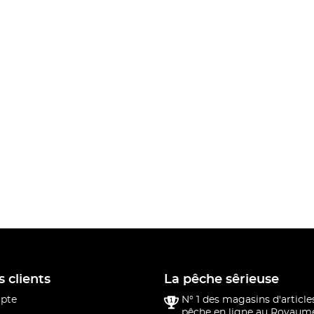
s clients
La pêche sêrieuse
pte
N° 1 des magasins d'article
pêche en ligne au Royaume