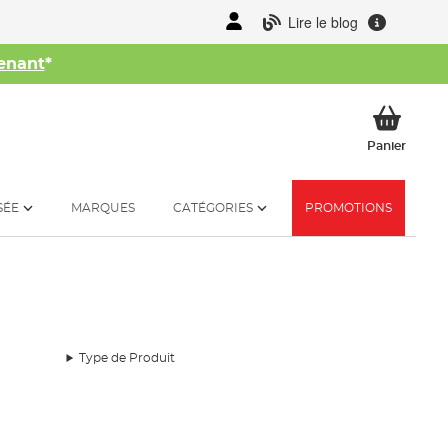
Lire le blog
enant
*
her
Mon p
Panier
SÉE
MARQUES
CATÉGORIES
PROMOTIONS
Type de Produit