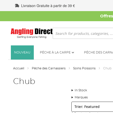
Allez
Livraison Gratuite à partir de 39 €
au
contenu
Offre
Rechercher
NOUVEAU
PÊCHE À LA CARPE
PÊCHE DES CARN
Accueil
Pêche des Carnassiers
Soins Poissons
Chub
Chub
In Stock
Marques
Trier: