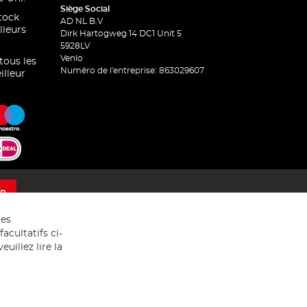
Siège Social
stock
AD NL B.V
lleurs
Dirk Hartogweg 14 DC1 Unit 5
5928LV
Venlo
 tous les
Numéro de l'entreprise: 863029607
illeur
on
res
acultatifs ci-
uillez lire la