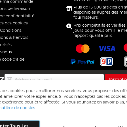
 de ma commande
Plus de 15 000 articles en 
ons de livraison
disponibles auprès des mei
de confidentialité
fournisseurs.
s des cookies
Prix compétitifs et vérifiés
Conditions
jours pour vous offrir le me
rapport qualité-prix.
ions & Renvois
urisés
z-nous
e code d'aide
Inscription
EZ
Inscripti
à
notre
s des cookies pour améliorer nos services, vous proposer des off
lettre
t améliorer votre expérience. Si vous n'acceptez pas les cookies f
d’information
 expérience peut être affectée. Si vous souhaitez en savoir plus, ve
:
matière de cookies
pter Tous Les