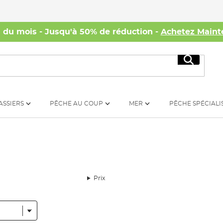
s du mois - Jusqu'à 50% de réduction -
Achetez Maint
Recherc
ASSIERS
PÊCHE AU COUP
MER
PÊCHE SPÉCIALI
Prix