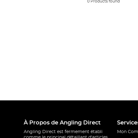
0 Products found
À Propos de Angling Direct
Service
Angling Direct est fermement établi
Mon Com
comme le principal détaillant d'articles