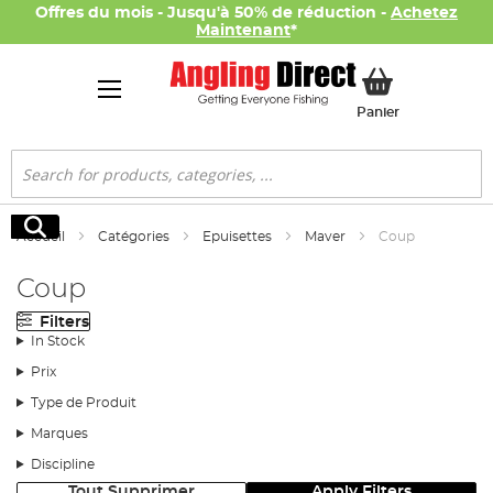
Offres du mois - Jusqu'à 50% de réduction -
Achetez
Maintenant
*
Mon panier
Panier
Rechercher
Rechercher
Accueil
Catégories
Epuisettes
Maver
Coup
Coup
Filters
In Stock
Prix
Type de Produit
Marques
Discipline
Tout Supprimer
Apply Filters