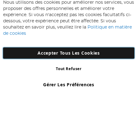
ABONNEZ-VOUS & ECONOMISEZ
Nous utilisons des cookies pour améliorer nos services, vous
Inscription
proposer des offres personnelles et améliorer votre
à
expérience. Si vous n'acceptez pas les cookies facultatifs ci-
notre
Inscription
dessous, votre expérience peut être affectée. Si vous
lettre
souhaitez en savoir plus, veuillez lire la
Politique en matière
d’information
de cookies
:
Accepter Tous Les Cookies
Tout Refuser
Copyright 1997 - 2026
AD NL B.V
. Tous droits réservés.
AD NL B.V Dirk Hartogweg 14 DC1 Unit 5 5928LV Venlo, Company
Gérer Les Préférences
Number: 863029607
*Des exclusions s'appliquent. Sous réserve d'erreurs et d'omissions.