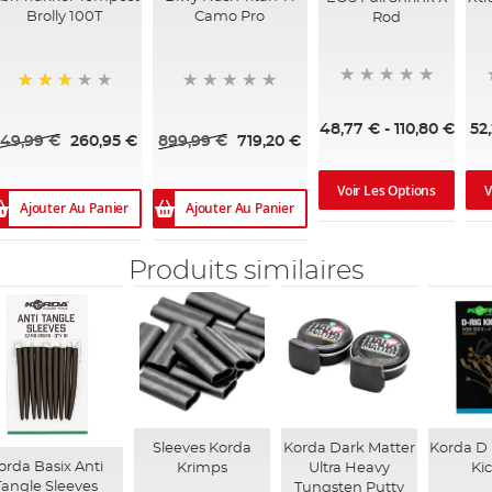
Brolly 100T
Camo Pro
Rod
73%
48,77 €
-
110,80 €
52
49,99 €
260,95 €
899,99 €
719,20 €
Voir Les Options
V
Ajouter Au Panier
Ajouter Au Panier
Produits similaires
Sleeves Korda
Korda Dark Matter
Korda D
orda Basix Anti
Krimps
Ultra Heavy
Ki
Tangle Sleeves
Tungsten Putty