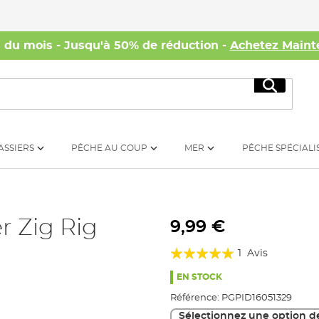
s du mois - Jusqu'à 50% de réduction -
Achetez Maint
Recherc
ASSIERS
PÊCHE AU COUP
MER
PÊCHE SPÉCIALI
 Zig Rig
9,99 €
Évaluation:
1
Avis
100%
EN STOCK
Référence:
PGPID16051329
Sélectionnez une option d