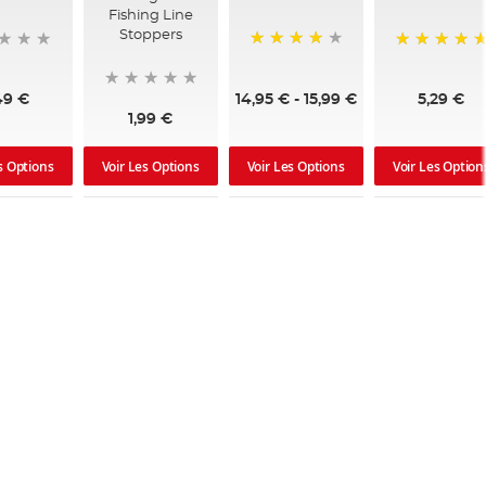
Fishing Line
Stoppers
90%
100%
14,95 €
-
15,99 €
49 €
5,29 €
1,99 €
s Options
Voir Les Options
Voir Les Option
Voir Les Options