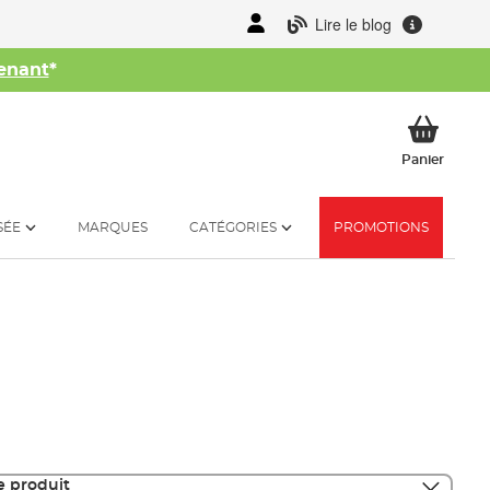
Lire le blog
enant
*
her
Mon p
Panier
SÉE
MARQUES
CATÉGORIES
PROMOTIONS
e produit