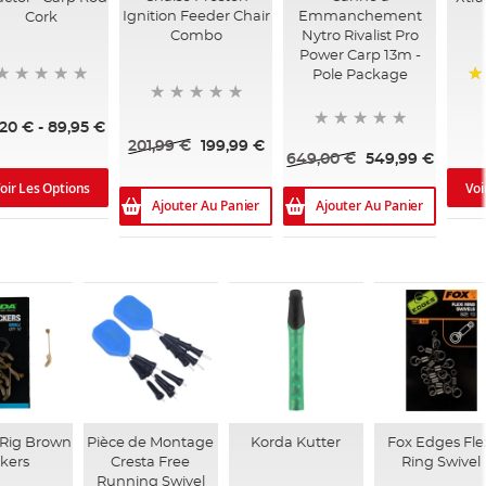
Ignition Feeder Chair
Emmanchement
Cork
Combo
Nytro Rivalist Pro
Power Carp 13m -
Pole Package
10
,20 €
-
89,95 €
201,99 €
199,99 €
649,00 €
549,99 €
oir Les Options
Voi
Ajouter Au Panier
Ajouter Au Panier
 Rig Brown
Pièce de Montage
Korda Kutter
Fox Edges Fle
ckers
Cresta Free
Ring Swivel
Running Swivel