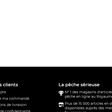
s clients
La pêche sêrieuse
pte
N° 1 des magasins d'article
pêche en ligne au Royaume
 de ma commande
Plus de 15 000 articles en 
ons de livraison
disponibles auprès des mei
de confidentialité