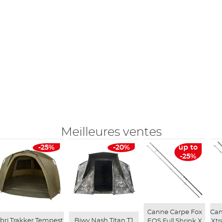
Meilleures ventes
-25%
-20%
up to
-25%
Canne Carpe Fox
Can
bri Trakker Tempest
Biwy Nash Titan T1
EOS Full Shrink X
Xtr