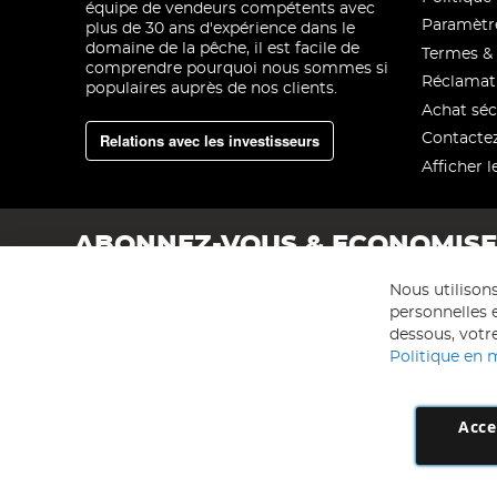
équipe de vendeurs compétents avec
Paramètre
plus de 30 ans d'expérience dans le
domaine de la pêche, il est facile de
Termes & 
comprendre pourquoi nous sommes si
Réclamat
populaires auprès de nos clients.
Achat séc
Relations avec les investisseurs
Contacte
Afficher l
ABONNEZ-VOUS & ECONOMIS
Nous utilison
personnelles e
dessous, votre
Politique en 
Acce
AD NL