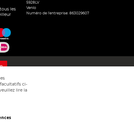
5928LV
Venlo
 tous les
Numéro de l'entreprise: 863029607
illeur
on
res
acultatifs ci-
uillez lire la
ences
029607