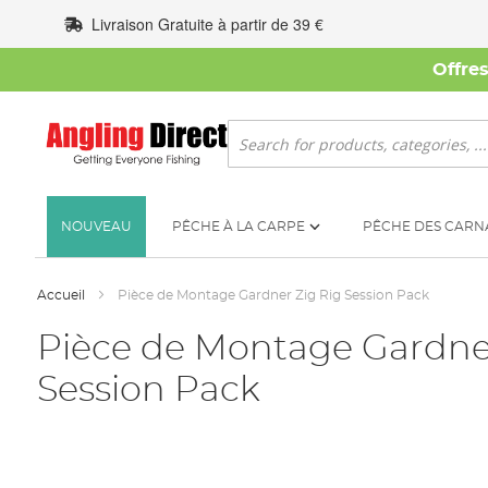
Allez
Livraison Gratuite à partir de 39 €
au
contenu
Offre
Rechercher
NOUVEAU
PÊCHE À LA CARPE
PÊCHE DES CARN
Accueil
Pièce de Montage Gardner Zig Rig Session Pack
Pièce de Montage Gardner
Session Pack
Skip
to
the