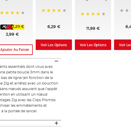
91%
93%
91%
2,29 €
6,29 €
6,
11,99 €
2,99 €
Voir Les Options
Voir Les Options
Voir Le
Ajouter Au Panier
ents essentiels dont vous avez
 une petite boucle 3mm dans le
 bas de ligne (en fonction de la
se Zig et arrêtez avec un bouchon
ans nœuds assurant que l’appât
erillon en utilisant un nœud
tages Zig avec les Clips Plombs
imiser les emmêlements et
 la portée de lancer.