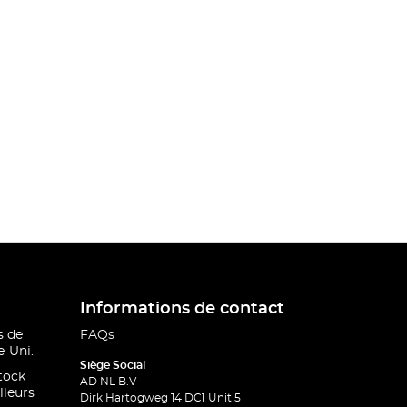
Informations de contact
s de
FAQs
-Uni.
Siège Social
stock
AD NL B.V
lleurs
Dirk Hartogweg 14 DC1 Unit 5