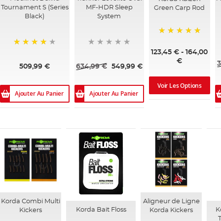
Tournament S (Series
MF-HDR Sleep
Green Carp Rod
Black)
System
100%
123,45 €
-
164,00
95%
€
3
509,99 €
634,99 €
549,99 €
Voir Les Options
Ajouter Au Panier
Ajouter Au Panier
Korda Combi Multi
Aligneur de Ligne
Korda Bait Floss
K
Kickers
Korda Kickers