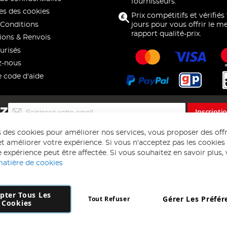
fournisseurs.
s des cookies
Prix compétitifs et vérifiés
Conditions
jours pour vous offrir le me
rapport qualité-prix.
ions & Renvois
urisés
z-nous
e code d'aide
Inscription
EZ
Inscripti
à
notre
s des cookies pour améliorer nos services, vous proposer des off
lettre
t améliorer votre expérience. Si vous n'acceptez pas les cookies f
d’information
 expérience peut être affectée. Si vous souhaitez en savoir plus, ve
:
matière de cookies
pter Tous Les
Gérer Les Préfér
Tout Refuser
Copyright 1997 - 2026
AD NL B.V
. Tous droits réservés.
Cookies
 B.V Dirk Hartogweg 14 DC1 Unit 5 5928LV Venlo, Company Number: 863
*Des exclusions s'appliquent. Sous réserve d'erreurs et d'omissions.