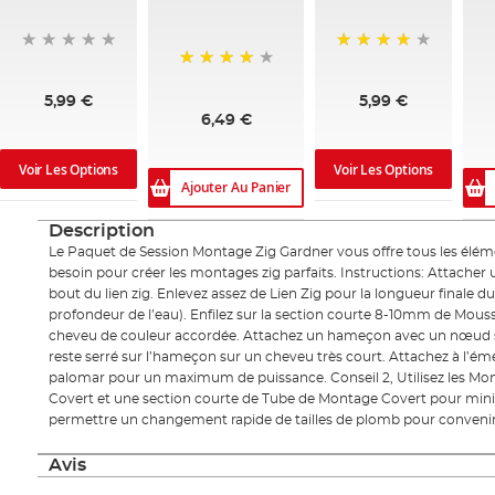
96%
95%
5,99 €
5,99 €
6,49 €
Voir Les Options
Voir Les Options
Ajouter Au Panier
Description
Le Paquet de Session Montage Zig Gardner vous offre tous les élém
besoin pour créer les montages zig parfaits. Instructions: Attacher
bout du lien zig. Enlevez assez de Lien Zig pour la longueur finale du
profondeur de l’eau). Enfilez sur la section courte 8-10mm de Mous
cheveu de couleur accordée. Attachez un hameçon avec un nœud s
reste serré sur l’hameçon sur un cheveu très court. Attachez à l’ém
palomar pour un maximum de puissance. Conseil 2, Utilisez les Mon
Covert et une section courte de Tube de Montage Covert pour min
permettre un changement rapide de tailles de plomb pour convenir à
Avis