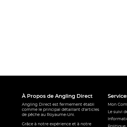
À Propos de Angling Direct
Service
Angling Direct est fermement établi
Mon Com
comme le principal détaillant d'articles
Le suivi
de pêche au Royaume-Uni.
Informati
Grâce à notre expérience et à notre
Politique 