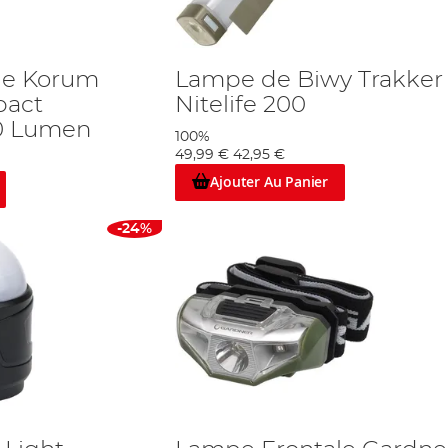
le Korum
Lampe de Biwy Trakker
pact
Nitelife 200
0 Lumen
100%
49,99 €
42,95 €
Ajouter Au Panier
-24%