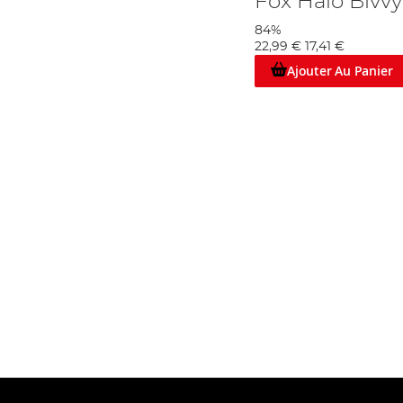
Fox Halo Bivvy
84%
22,99 €
17,41 €
Ajouter Au Panier