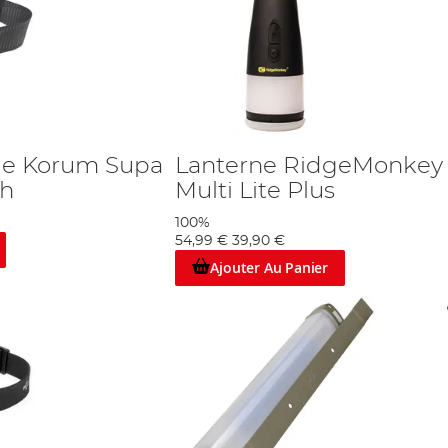
le Korum Supa
Lanterne RidgeMonkey
ch
Multi Lite Plus
100%
54,99 €
39,90 €
Ajouter Au Panier