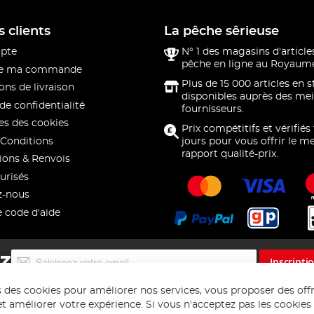
s clients
La pêche sêrieuse
pte
N° 1 des magasins d'article
pêche en ligne au Royaume
 de ma commande
Plus de 15 000 articles en 
ons de livraison
disponibles auprès des mei
de confidentialité
fournisseurs.
s des cookies
Prix compétitifs et vérifiés
Conditions
jours pour vous offrir le me
rapport qualité-prix.
ions & Renvois
urisés
z-nous
e code d'aide
Inscription
EZ
Inscripti
à
notre
s des cookies pour améliorer nos services, vous proposer des off
lettre
t améliorer votre expérience. Si vous n'acceptez pas les cookies f
d’information