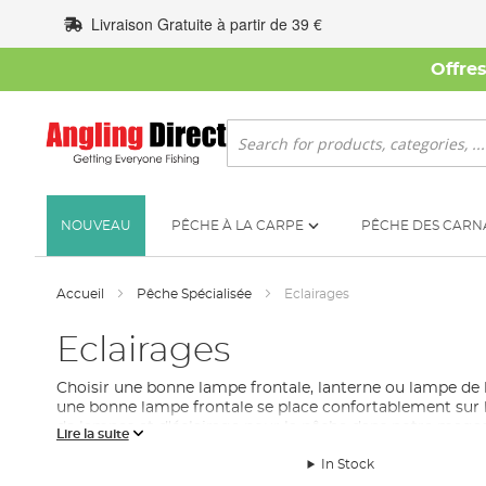
Allez
Livraison Gratuite à partir de 39 €
au
contenu
Offre
Rechercher
NOUVEAU
PÊCHE À LA CARPE
PÊCHE DES CARN
Accueil
Pêche Spécialisée
Eclairages
Eclairages
Choisir une bonne lampe frontale, lanterne ou lampe de 
une bonne lampe frontale se place confortablement sur la
de lampes et d'éclairage pour la pêche dans notre magasi
Lire la suite
confort à votre
bivouac
. Certaines lampes de pêche
LED
In Stock
que vous devez encore poser des
appâts
.