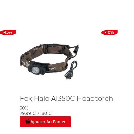
issons. Beaucoup de nos lampes peuvent être
t blanc ! De nombreux pêcheurs spécialisés veulent
Nous vous facilitons la tâche - procurez-vous une lampe
-15%
-10%
eprésentés, ainsi que les experts de l'éclairage, Petzl et
de rendre la pêche accessible à tous et proposons des
 est la clé du succès à la pêche, et un éclairage adéquat
Fox Halo Al350C Headtorch
50%
79,99 €
71,80 €
Ajouter Au Panier