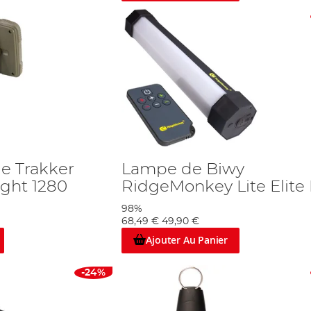
e Trakker
Lampe de Biwy
ight 1280
RidgeMonkey Lite Elite 
98%
68,49 €
49,90 €
Ajouter Au Panier
-24%