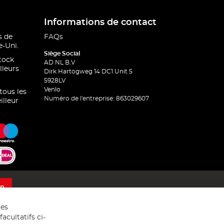
Informations de contact
s de
FAQs
-Uni.
Siège Social
stock
AD NL B.V
lleurs
Dirk Hartogweg 14 DC1 Unit 5
5928LV
Venlo
 tous les
Numéro de l'entreprise: 863029607
illeur
on
res
acultatifs ci-