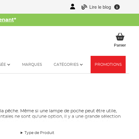
Lire le blog
enant
*
her
Mon p
Panier
SÉE
MARQUES
CATÉGORIES
PROMOTIONS
 la pêche. Même si une lampe de poche peut être utile,
tales ne sont qu'une option, il y a une grande sélection
is aussi pour apporter un petit air de maison et de
vous aider lorsque la lumière naturelle disparaît et
Type de Produit