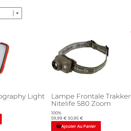
 seulement éblouit les autres pêcheurs, mais effraie aussi les po
res, et même de différentes couleurs, par exemple vert, rouge e
la lumière est incroyablement faible, même pendant la journée. 
êche et des marques comme
Fox
,
Ridgemonkey
et
Advanta
sont r
e ou de vision nocturne. Nous nous sommes donnés pour mission 
e budget ne doit pas vous limiter dans votre choix. La préparation
illeurs Accessoires de Biwy
.
ography Light
Lampe Frontale Trakker
Nitelife 580 Zoom
100%
59,99 €
50,95 €
Ajouter Au Panier