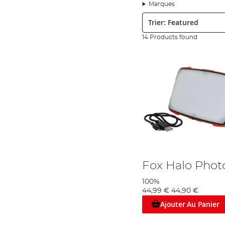
Marques
Clair, Rouge, Vert ou Blanc ?
Trier:
L'éclairage est bien loin de la lumière blanc vif qui non
personnalisées pour les rendre plus sombres ou plus clai
14 Products found
attraper des barbeaux en hiver et au printemps, lorsque 
de pêche légère, à piles ou rechargeable !
Nos Marques de Pêche
Nos lampes ont été fabriquées par des experts de la p
LED Lenser, en termes de qualité, de luminosité, de typ
lampes de tous types à différents prix, de sorte que votr
est la clé d'une préparation de premier ordre.
- Pour plus de conseils, lisez notre
Guide Ultime - 5 Me
- Pour plus de conseils, lisez
notre blog, ici
.
Fox Halo Phot
100%
44,99 €
44,90 €
Ajouter Au Panier