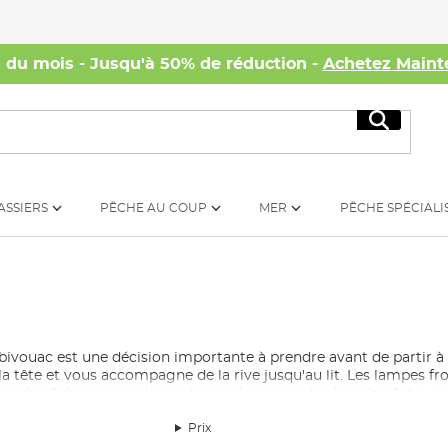
s du mois - Jusqu'à 50% de réduction -
Achetez Maint
Recherc
ASSIERS
PÊCHE AU COUP
MER
PÊCHE SPÉCIALI
bivouac est une décision importante à prendre avant de partir à
 tête et vous accompagne de la rive jusqu'au lit. Les lampes fron
n de pêche, non seulement pour éclairer votre lieu de pêche, ma
sont indispensables pour manœuvrer dans l'obscurité et peuvent 
Prix