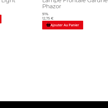
 Light
Lampe Frontale Gardne
Phazor
91%
12,75 €
Ajouter Au Panier