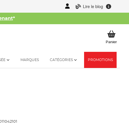
Lire le blog
enant
*
her
Mon p
Panier
SÉE
MARQUES
CATÉGORIES
PROMOTIONS
11042101