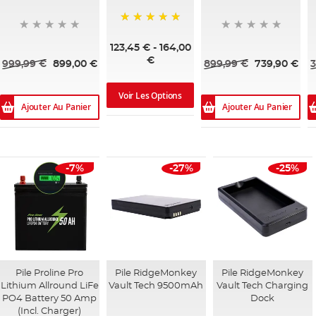
100%
123,45 €
-
164,00
€
999,99 €
899,00 €
899,99 €
739,90 €
3
Voir Les Options
Ajouter Au Panier
Ajouter Au Panier
-7%
-27%
-25%
Pile Proline Pro
Pile RidgeMonkey
Pile RidgeMonkey
Lithium Allround LiFe
Vault Tech 9500mAh
Vault Tech Charging
PO4 Battery 50 Amp
Dock
(Incl. Charger)