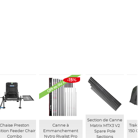
Offres du mois
-15%
Section de Canne
Chaise Preston
Canne à
Trak
Matrix MTX3 V2
ition Feeder Chair
Emmanchement
150 
Spare Pole
Combo
Nytro Rivalist Pro
Sections