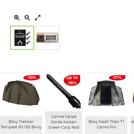
Skip
to
the
beginning
of
-10%
up to
-17%
the
-16%
images
gallery
Canne Carpe
Biwy Trakker
Biwy Nash Titan T1
A
Korda Kaizen
Tempest RS 150 Bivvy
Camo Pro
Green Carp Rod