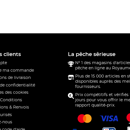
s clients
La pêche sêrieuse
pte
N° 1 des magasins d'article
pêche en ligne au Royaume
 de ma commande
Plus de 15 000 articles en 
ons de livraison
disponibles auprès des mei
de confidentialité
fournisseurs.
s des cookies
Prix compétitifs et vérifiés
Conditions
jours pour vous offrir le me
rapport qualité-prix.
ions & Renvois
urisés
z-nous
e code d'aide