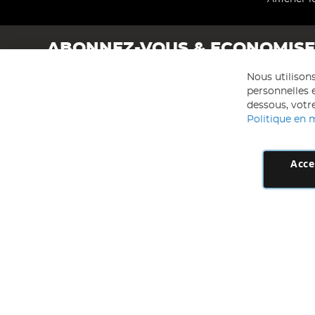
ABONNEZ-VOUS & ECONOMIS
Nous utilison
personnelles e
dessous, votre
Politique en 
Acce
AD NL