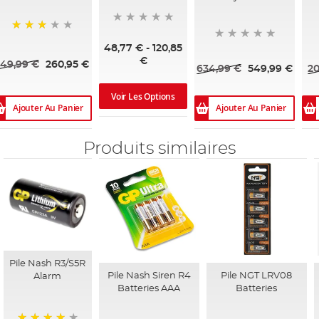
73%
48,77 €
-
120,85
€
49,99 €
260,95 €
634,99 €
549,99 €
20
Voir Les Options
Ajouter Au Panier
Ajouter Au Panier
Produits similaires
Pile Nash R3/S5R
Pile Nash Siren R4
Pile NGT LRV08
Alarm
Batteries AAA
Batteries