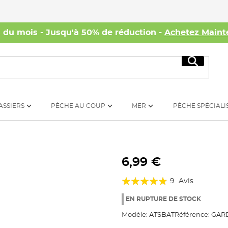
s du mois - Jusqu'à 50% de réduction -
Achetez Maint
Recherc
ASSIERS
PÊCHE AU COUP
MER
PÊCHE SPÉCIALI
6,99 €
Évaluation:
9
Avis
93%
EN RUPTURE DE STOCK
Modèle:
ATSBAT
Référence:
GARD