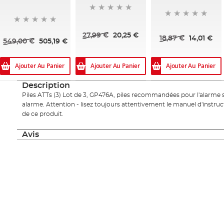
27,99 €
20,25 €
18,87 €
14,01 €
549,00 €
505,19 €
Ajouter Au Panier
Ajouter Au Panier
Ajouter Au Panier
Description
Piles ATTs (3) Lot de 3, GP476A, piles recommandées pour l'alarme si
alarme. Attention - lisez toujours attentivement le manuel d'instruc
de ce produit.
Avis