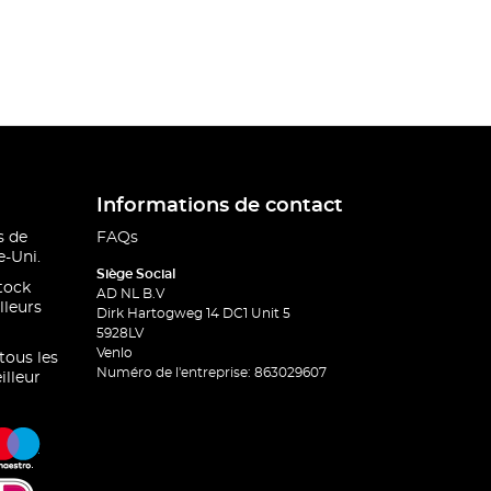
Informations de contact
s de
FAQs
-Uni.
Siège Social
stock
AD NL B.V
lleurs
Dirk Hartogweg 14 DC1 Unit 5
5928LV
Venlo
 tous les
Numéro de l'entreprise: 863029607
illeur