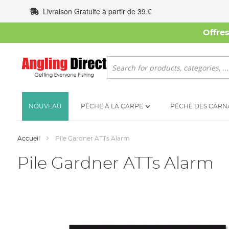
Allez
Livraison Gratuite à partir de 39 €
au
contenu
Offre
Rechercher
NOUVEAU
PÊCHE À LA CARPE
PÊCHE DES CARN
Accueil
Pile Gardner ATTs Alarm
Pile Gardner ATTs Alarm
Skip
to
the
end
of