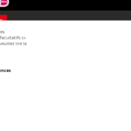
on
res
acultatifs ci-
uillez lire la
ences
029607