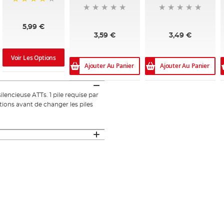
99%
5,99 €
3,59 €
3,49 €
Voir Les Options
Ajouter Au Panier
Ajouter Au Panier
lencieuse ATTs. 1 pile requise par
tions avant de changer les piles