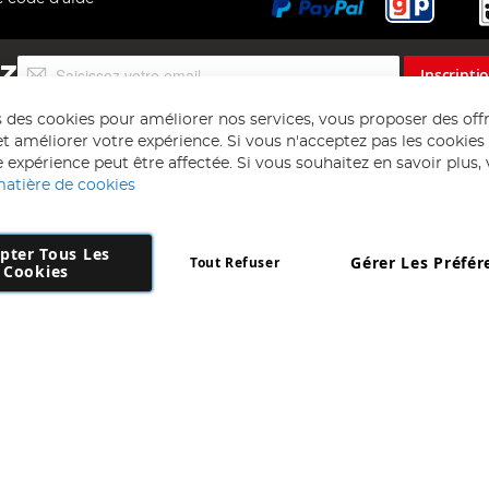
Inscription
EZ
Inscripti
à
notre
s des cookies pour améliorer nos services, vous proposer des off
lettre
t améliorer votre expérience. Si vous n'acceptez pas les cookies f
d’information
 expérience peut être affectée. Si vous souhaitez en savoir plus, ve
:
matière de cookies
pter Tous Les
Gérer Les Préfér
Tout Refuser
Copyright 1997 - 2026
AD NL B.V
. Tous droits réservés.
Cookies
 B.V Dirk Hartogweg 14 DC1 Unit 5 5928LV Venlo, Company Number: 863
*Des exclusions s'appliquent. Sous réserve d'erreurs et d'omissions.