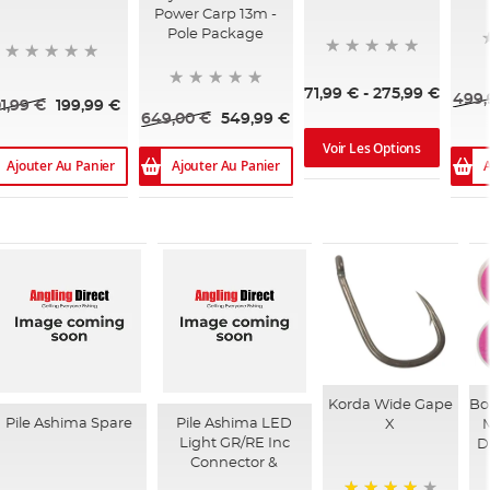
Power Carp 13m -
Pole Package
71,99 €
-
275,99 €
499,
1,99 €
199,99 €
649,00 €
549,99 €
Voir Les Options
Ajouter Au Panier
Ajouter Au Panier
A
Korda Wide Gape
Bou
Pile Ashima Spare
Pile Ashima LED
X
Light GR/RE Inc
D
Connector &