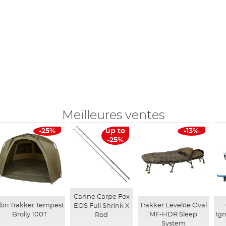
Meilleures ventes
-25%
up to
-13%
-25%
Canne Carpe Fox
bri Trakker Tempest
Trakker Levelite Oval
EOS Full Shrink X
Brolly 100T
MF-HDR Sleep
Ign
Rod
System