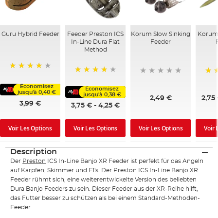
Guru Hybrid Feeder
Feeder Preston ICS
Korum Slow Sinking
Korum
In-Line Dura Flat
Feeder
Method
98%
96%
80
Économisez
Économisez
jusqu'à
0,40 €
jusqu'à
0,38 €
2,49 €
2,75
3,99 €
3,75 €
-
4,25 €
Voir Les Options
Voir Les Options
Voir Les Options
Voir 
Description
Der
Preston
ICS In-Line Banjo XR Feeder ist perfekt für das Angeln
auf Karpfen, Skimmer und F1's. Der Preston ICS In-Line Banjo XR
Feeder rühmt sich, eine weiterentwickelte Version des beliebten
Dura Banjo Feeders zu sein. Dieser Feeder aus der XR-Reihe hilft,
das Futter besser zu schützen als bei einem Standard-Methoden-
Feeder.