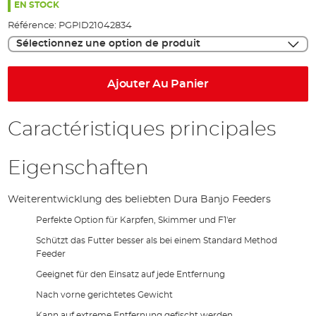
the
EN STOCK
images
Référence:
PGPID21042834
gallery
Sélectionnez une option de produit
Ajouter Au Panier
Caractéristiques principales
Eigenschaften
Weiterentwicklung des beliebten Dura Banjo Feeders
Perfekte Option für Karpfen, Skimmer und F1'er
Schützt das Futter besser als bei einem Standard Method
Feeder
Geeignet für den Einsatz auf jede Entfernung
Nach vorne gerichtetes Gewicht
Kann auf extreme Entfernung gefischt werden