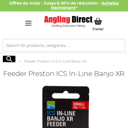
Offres du mois - Jusqu'à 50% de réduction -
Achetez
Maintenant
*
Mon panier
Panier
Rechercher
Rechercher
Accueil
Feeder Preston ICS In-Line Banjo XR
Feeder Preston ICS In-Line Banjo XR
Skip
to
the
end
of
the
images
gallery