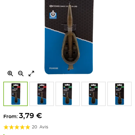
Skip
to
3,79 €
From:
the
Évaluation:
beginning
20
Avis
of
100%