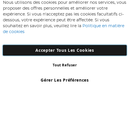
ABONNEZ-VOUS & ECONOMISEZ
Nous utilisons des cookies pour améliorer nos services, vous
Inscription
proposer des offres personnelles et améliorer votre
à
expérience. Si vous n'acceptez pas les cookies facultatifs ci-
notre
Inscription
dessous, votre expérience peut être affectée. Si vous
lettre
souhaitez en savoir plus, veuillez lire la
Politique en matière
d’information
de cookies
:
Accepter Tous Les Cookies
Tout Refuser
Copyright 1997 - 2026
AD NL B.V
. Tous droits réservés.
AD NL B.V Dirk Hartogweg 14 DC1 Unit 5 5928LV Venlo, Company
Gérer Les Préférences
Number: 863029607
*Des exclusions s'appliquent. Sous réserve d'erreurs et d'omissions.