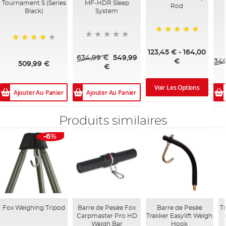
Tournament S (Series
MF-HDR Sleep
Rod
Black)
System
100%
95%
123,45 €
-
164,00
634,99 €
549,99
349
€
509,99 €
€
Voir Les Options
Ajouter Au Panier
Ajouter Au Panier
Produits similaires
-6%
Fox Weighing Tripod
Barre de Pesée Fox
Barre de Pesée
T
Carpmaster Pro HD
Trakker Easylift Weigh
Weigh Bar
Hook