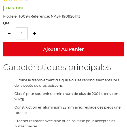
the
100%
images
EN STOCK
gallery
Modèle:
T0094
Référence:
NASH190926173
Qté
Ajouter Au Panier
Caractéristiques principales
Élimine le tremblement d’aiguille ou les rebondissements lors
de la pesée de gros poissons
Classé pour soutenir un minimum de plus de 200lbs (environ
90kg)
Construction en aluminium 25mm avec réglage des pieds une
touche
Crochet résistant avec bloc principal tissé pour accepter les
buzzer barres