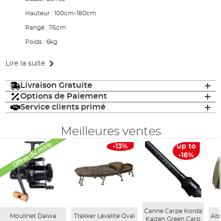
Hauteur : 100cm-180cm
Rangé : 115cm
Poids : 6kg
Lire la suite
Livraison Gratuite
Options de Paiement
Service clients primé
Meilleures ventes
Offres du mois
-13%
up to
-16%
Canne Carpe Korda
Moulinet Daiwa
Trakker Levelite Oval
Abr
Kaizen Green Carp