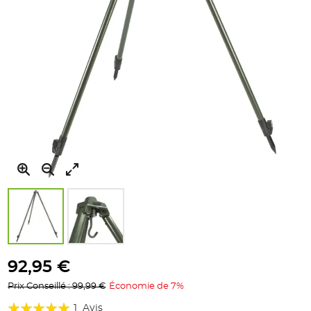
Skip
to
92,95 €
the
Prix Conseillé : 99,99 €
Économie de 7%
beginning
of
Évaluation:
1
Avis