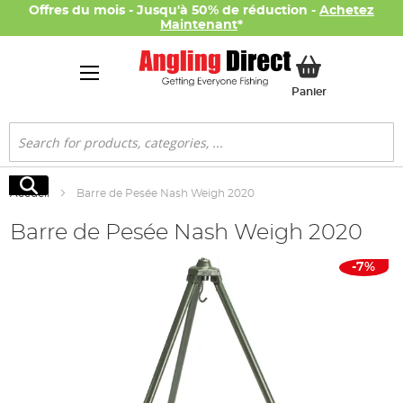
Offres du mois - Jusqu'à 50% de réduction -
Achetez
Maintenant
*
Mon panier
Panier
Rechercher
Rechercher
Accueil
Barre de Pesée Nash Weigh 2020
Barre de Pesée Nash Weigh 2020
Skip
-7%
to
the
end
of
the
images
gallery