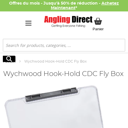
Offres du mois - Jusqu'à 50% de réduction -
Achetez
Maintenant
*
Mon panier
Panier
Rechercher
Rechercher
Accueil
Wychwood Hook-Hold CDC Fly Box
Wychwood Hook-Hold CDC Fly Box
Skip
to
the
end
of
the
images
gallery