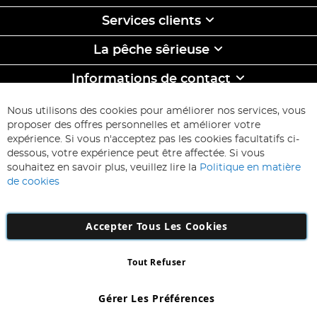
Services clients
La pêche sêrieuse
Informations de contact
ABONNEZ-VOUS & ECONOMISEZ
Nous utilisons des cookies pour améliorer nos services, vous
Inscription
proposer des offres personnelles et améliorer votre
à
expérience. Si vous n'acceptez pas les cookies facultatifs ci-
notre
Inscription
dessous, votre expérience peut être affectée. Si vous
lettre
souhaitez en savoir plus, veuillez lire la
Politique en matière
d’information
de cookies
:
Accepter Tous Les Cookies
Tout Refuser
Copyright 1997 - 2026
AD NL B.V
. Tous droits réservés.
AD NL B.V Dirk Hartogweg 14 DC1 Unit 5 5928LV Venlo, Company
Gérer Les Préférences
Number: 863029607
*Des exclusions s'appliquent. Sous réserve d'erreurs et d'omissions.