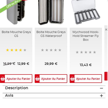
Offres du mois
K
Boite Mouche Greys
Boite Mouche Greys
Wychwood Hook-
GS
GS Waterproof
Hold Streamer Fly
Box
96%
16,99 €
12,99 €
29,99 €
13,43 €
Ajouter Au Panier
Ajouter Au Panier
Ajouter Au Panier
Description
Avis