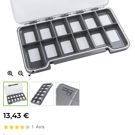
Skip
to
13,43 €
the
Évaluation:
beginning
1
Avis
of
80%