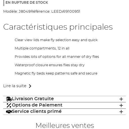
the
EN RUPTURE DE STOCK
images
Modèle:
J8049
Référence:
LEEDA19100951
gallery
Caractéristiques principales
Clear view lids make fly selection easy and quick
Multiple compartments, 12 in all
Provides lots of options for all manner of dry flies
Waterproof closure ensures flies stay dry
Magnetic fly beds keep patterns safe and secure
Lire la suite
Livraison Gratuite
Options de Paiement
Service clients primé
Meilleures ventes