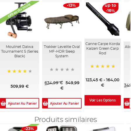
Offres du mois
-13%
up to
-16%
Canne Carpe Korda
Moulinet Daiwa
Trakker Levelite Oval
Abr
Kaizen Green Carp
Tournament S (Series
MF-HDR Sleep
Rod
Black)
System
100%
95%
123,45 €
-
164,00
634,99 €
549,99
349
€
509,99 €
€
Voir Les Options
Ajouter Au Panier
Ajouter Au Panier
Produits similaires
-23%