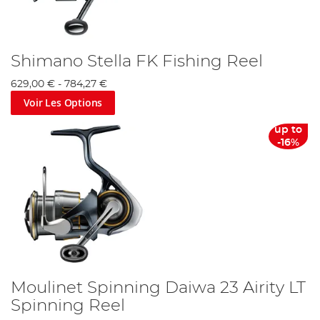
Shimano Stella FK Fishing Reel
629,00 €
-
784,27 €
Voir Les Options
up to
-16%
Moulinet Spinning Daiwa 23 Airity LT
Spinning Reel