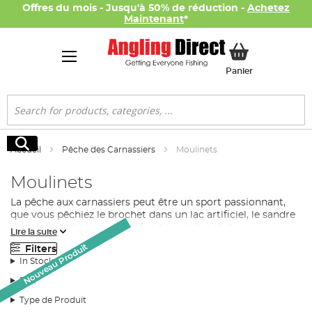
Offres du mois - Jusqu'à 50% de réduction -
Achetez
Maintenant
*
Mon panier
Panier
Rechercher
Rechercher
Accueil
Pêche des Carnassiers
Moulinets
Moulinets
La pêche aux carnassiers peut être un sport passionnant,
que vous pêchiez le brochet dans un lac artificiel, le sandre
dans un lac de barrage profond ou un brochet
Lire la suite
préhistorique monstrueux dans un vaste plan d'eau
Nouveau Produit
Nouveau Produit
Nouveau Produit
Filters
comme les Norfolk Broads, Angling Direct a le moulinet
In Stock
carnassiers qui correspond à vos besoins.
Prix
Comment Choisir un Moulinet de Pêche
Type de Produit
Carnassiers