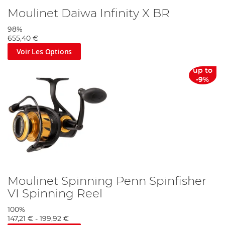
Moulinet Daiwa Infinity X BR
98%
655,40 €
Voir Les Options
up to
-9%
Moulinet Spinning Penn Spinfisher
VI Spinning Reel
100%
147,21 €
-
199,92 €