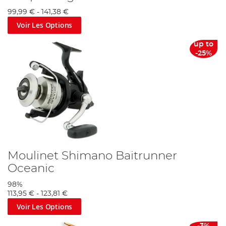
99,99 €
-
141,38 €
Voir Les Options
up to
-25%
Moulinet Shimano Baitrunner
Oceanic
98%
113,95 €
-
123,81 €
Voir Les Options
-3%