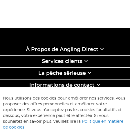
À Propos de Angling Direct
Services clients
La pêche sêrieuse
Informations de contact
ABONNEZ-VOUS & ECONOMISEZ
Nous utilisons des cookies pour améliorer nos services, vous
Inscription
proposer des offres personnelles et améliorer votre
à
expérience. Si vous n'acceptez pas les cookies facultatifs ci-
notre
Inscription
dessous, votre expérience peut être affectée. Si vous
lettre
souhaitez en savoir plus, veuillez lire la
Politique en matière
d’information
de cookies
: