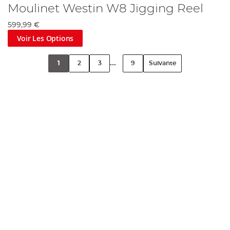
Moulinet Westin W8 Jigging Reel
599,99 €
Voir Les Options
...
1
2
3
9
Suivante