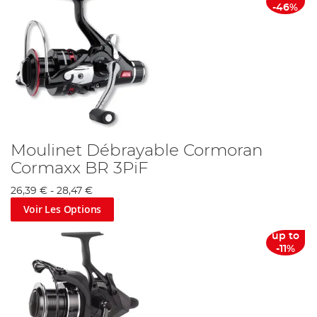
-46%
Moulinet Débrayable Cormoran
Cormaxx BR 3PiF
26,39 €
-
28,47 €
Voir Les Options
up to
-11%