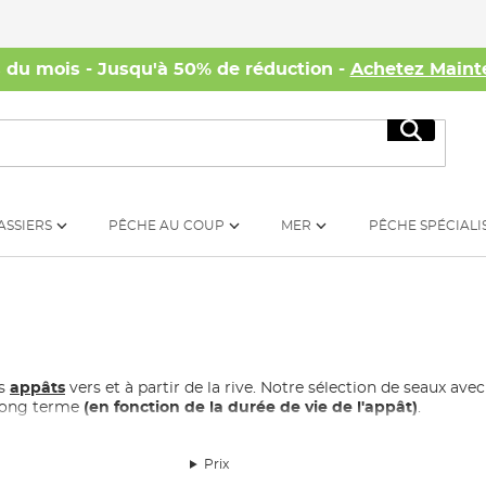
s du mois - Jusqu'à 50% de réduction -
Achetez Maint
Recherc
ASSIERS
PÊCHE AU COUP
MER
PÊCHE SPÉCIALI
os
appâts
vers et à partir de la rive. Notre sélection de seaux ave
 long terme
(en fonction de la durée de vie de l'appât)
.
Prix
 connues, reconnues depuis longtemps pour leur excellente quali