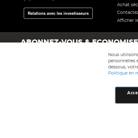
Achat séc
Relations avec les investisseurs
Contacte
Afficher l
ABONNEZ-VOUS & ECONOMIS
Nous utilison
personnelles e
dessous, votre
Politique en 
Acce
AD NL