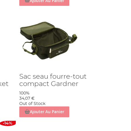
Ajouter Au Panier
Sac seau fourre-tout
ket
compact Gardner
100%
34,07 €
Out of Stock
Ajouter Au Panier
-14%