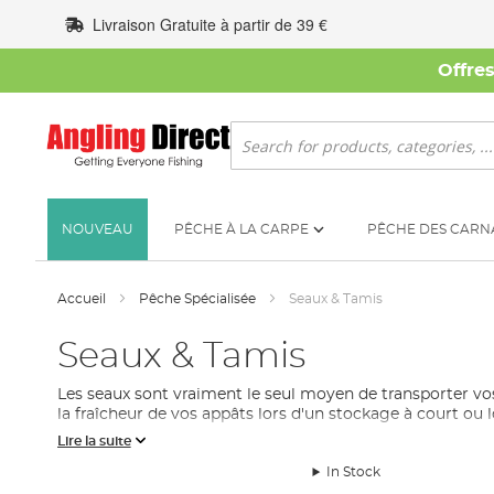
Allez
Livraison Gratuite à partir de 39 €
au
contenu
Offre
Rechercher
NOUVEAU
PÊCHE À LA CARPE
PÊCHE DES CARN
Accueil
Pêche Spécialisée
Seaux & Tamis
Seaux & Tamis
Les seaux sont vraiment le seul moyen de transporter v
la fraîcheur de vos appâts lors d'un stockage à court ou
Lire la suite
Fonctions
In Stock
Nous insistons pour ne vendre que les marques les plus