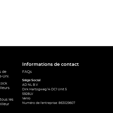
Informations de contact
s de
FAQs
-Uni.
Siège Social
stock
AD NL B.V
lleurs
Dirk Hartogweg 14 DC1 Unit 5
5928LV
Venlo
 tous les
Numéro de l'entreprise: 863029607
illeur