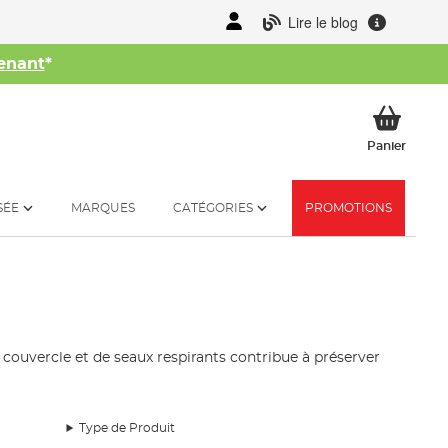
Lire le blog
enant
*
her
Mon p
Panier
SÉE
MARQUES
CATÉGORIES
PROMOTIONS
c couvercle et de seaux respirants contribue à préserver
Type de Produit
té dans ce domaine. C'est pourquoi vous trouverez dans