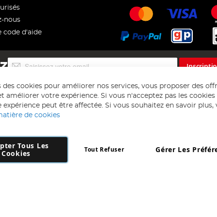
urisés
z-nous
e code d'aide
Inscription
EZ
Inscripti
à
notre
s des cookies pour améliorer nos services, vous proposer des off
lettre
t améliorer votre expérience. Si vous n'acceptez pas les cookies f
d’information
 expérience peut être affectée. Si vous souhaitez en savoir plus, ve
:
matière de cookies
pter Tous Les
Gérer Les Préfér
Tout Refuser
Copyright 1997 - 2026
AD NL B.V
. Tous droits réservés.
Cookies
 B.V Dirk Hartogweg 14 DC1 Unit 5 5928LV Venlo, Company Number: 863
*Des exclusions s'appliquent. Sous réserve d'erreurs et d'omissions.