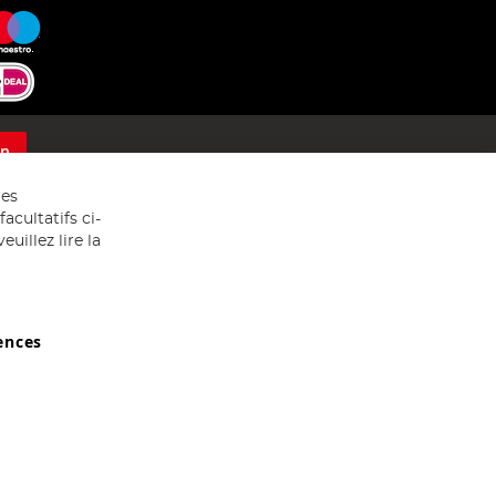
on
res
acultatifs ci-
uillez lire la
ences
029607