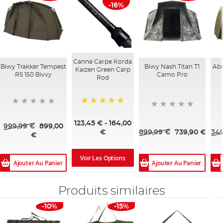
-16%
Canne Carpe Korda
Biwy Trakker Tempest
Biwy Nash Titan T1
Abr
Kaizen Green Carp
RS 150 Bivvy
Camo Pro
Rod
100%
123,45 €
-
164,00
999,99 €
899,00
899,99 €
739,90 €
349
€
€
Voir Les Options
Ajouter Au Panier
Ajouter Au Panier
Produits similaires
-10%
-15%