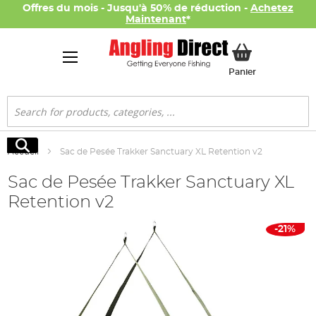
Offres du mois - Jusqu'à 50% de réduction -
Achetez
Maintenant
*
Mon panier
Panier
Rechercher
Rechercher
Accueil
Sac de Pesée Trakker Sanctuary XL Retention v2
Sac de Pesée Trakker Sanctuary XL
Retention v2
Skip
-21%
to
the
end
of
the
images