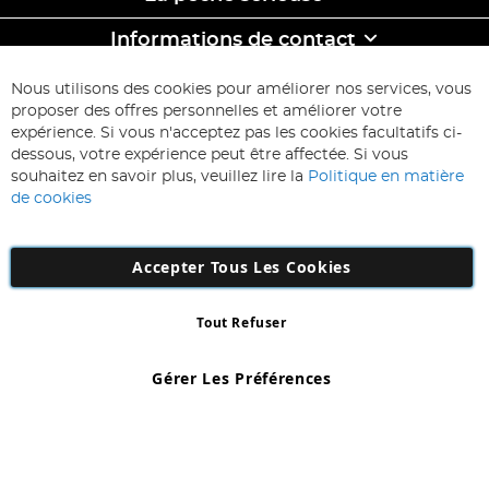
Informations de contact
ABONNEZ-VOUS & ECONOMISEZ
Nous utilisons des cookies pour améliorer nos services, vous
Inscription
proposer des offres personnelles et améliorer votre
à
expérience. Si vous n'acceptez pas les cookies facultatifs ci-
notre
Inscription
dessous, votre expérience peut être affectée. Si vous
lettre
souhaitez en savoir plus, veuillez lire la
Politique en matière
d’information
de cookies
:
Accepter Tous Les Cookies
Tout Refuser
Copyright 1997 - 2026
AD NL B.V
. Tous droits réservés.
AD NL B.V Dirk Hartogweg 14 DC1 Unit 5 5928LV Venlo, Company
Gérer Les Préférences
Number: 863029607
*Des exclusions s'appliquent. Sous réserve d'erreurs et d'omissions.